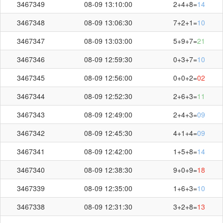
3467349
08-09 13:10:00
2+4+8=
14
3467348
08-09 13:06:30
7+2+1=
10
3467347
08-09 13:03:00
5+9+7=
21
3467346
08-09 12:59:30
0+3+7=
10
3467345
08-09 12:56:00
0+0+2=
02
3467344
08-09 12:52:30
2+6+3=
11
3467343
08-09 12:49:00
2+4+3=
09
3467342
08-09 12:45:30
4+1+4=
09
3467341
08-09 12:42:00
1+5+8=
14
3467340
08-09 12:38:30
9+0+9=
18
3467339
08-09 12:35:00
1+6+3=
10
3467338
08-09 12:31:30
3+2+8=
13