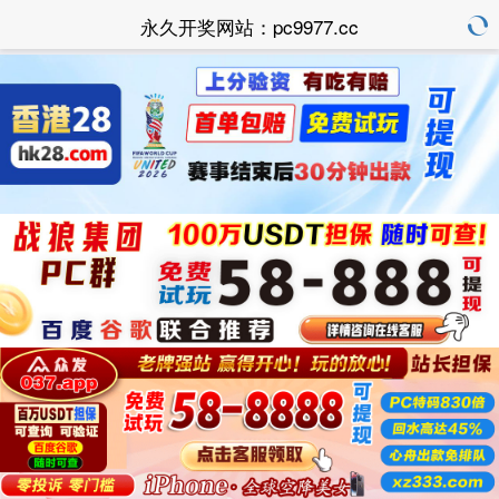
永久开奖网站：pc9977.cc