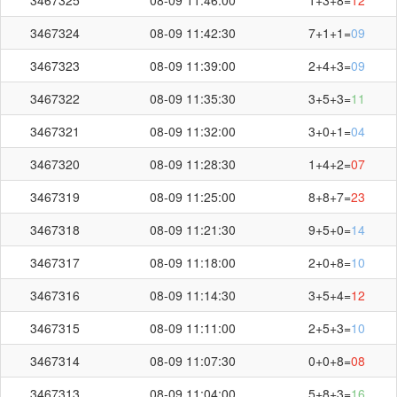
3467325
08-09 11:46:00
1+3+8=
12
3467324
08-09 11:42:30
7+1+1=
09
3467323
08-09 11:39:00
2+4+3=
09
3467322
08-09 11:35:30
3+5+3=
11
3467321
08-09 11:32:00
3+0+1=
04
3467320
08-09 11:28:30
1+4+2=
07
3467319
08-09 11:25:00
8+8+7=
23
3467318
08-09 11:21:30
9+5+0=
14
3467317
08-09 11:18:00
2+0+8=
10
3467316
08-09 11:14:30
3+5+4=
12
3467315
08-09 11:11:00
2+5+3=
10
3467314
08-09 11:07:30
0+0+8=
08
3467313
08-09 11:04:00
5+8+3=
16